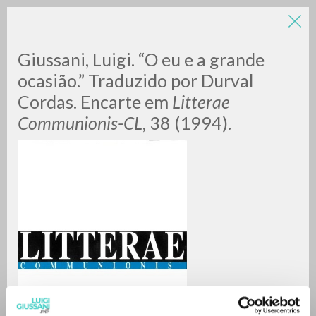
LUIGI
Giussani, Luigi. “O eu e a grande
ocasião.” Traduzido por Durval
Cordas. Encarte em
Litterae
GIUSSANI
Communionis-CL
, 38 (1994).
scritti