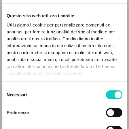
Questo sito web utilizza i cookie
ADVANCED SEARCH »
Utilizziamo i cookie per personalizzare contenuti ed
A
Z
annunci, per fornire funzionalità dei social media e per
analizzare il nostro traffico. Condividiamo inoltre
Cordas Durval
Translator
0
RESULTS FOUND
informazioni sul modo in cui utilizzi il nostro sito con i
Giussani Luigi
Author
nostri partner che si occupano di analisi dei dati web,
pubblicità e social media, i quali potrebbero combinarle
Portoghese BR
con altre informazioni che hai fornito loro o che hanno
Litterae Communionis-CL
raccolto dal tuo utilizzo dei loro servizi.
1994
MORE RESULTS
Pages: 10
Selezione
Necessari
del
consenso
LATEST UPDATE
30/07/2024
Preferenze