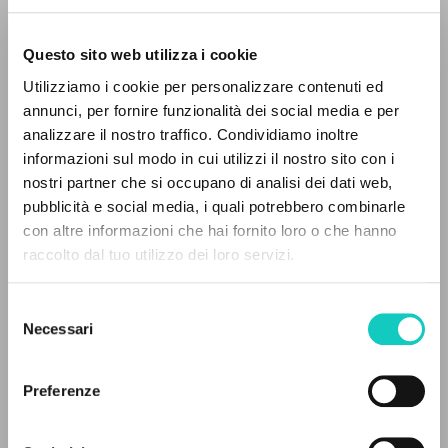
Questo sito web utilizza i cookie
Utilizziamo i cookie per personalizzare contenuti ed
annunci, per fornire funzionalità dei social media e per
analizzare il nostro traffico. Condividiamo inoltre
Giussani Luigi
Author
informazioni sul modo in cui utilizzi il nostro sito con i
nostri partner che si occupano di analisi dei dati web,
Russian
pubblicità e social media, i quali potrebbero combinarle
Litterae Communionis-Sled
THE PROJECT
con altre informazioni che hai fornito loro o che hanno
2004
Pages: 1
raccolto dal tuo utilizzo dei loro servizi.
The portal collects and gives access to the
writings of Luigi Giussani: nearly 5,000
Selezione
bibliographic references, full texts in 5
Necessari
del
LATEST UPDATE
languages, and dedicated thematic sections.
consenso
14/07/2020
Preferenze
BROWSE