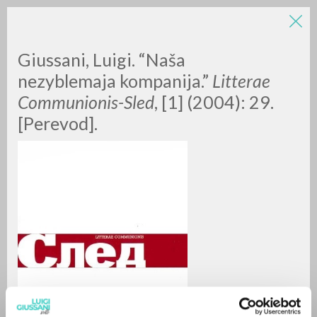
Giussani, Luigi. “Naša
nezyblemaja kompanija.”
Litterae
Communionis-Sled
, [1] (2004): 29.
[Perevod].
ADVANCED SEARCH »
A
Z
0
RESULTS FOUND
MORE RESULTS