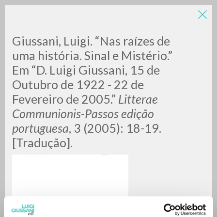
Giussani, Luigi. “Nas raízes de
uma história. Sinal e Mistério.”
Em “D. Luigi Giussani, 15 de
Outubro de 1922 - 22 de
Fevereiro de 2005.”
Litterae
Communionis-Passos edição
ADVANCED SEARCH »
portuguesa
, 3 (2005): 18-19.
A
Z
[Tradução].
0
RESULTS FOUND
MORE RESULTS