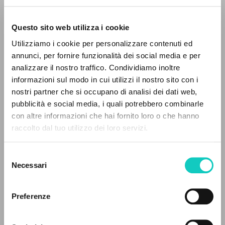
Questo sito web utilizza i cookie
Utilizziamo i cookie per personalizzare contenuti ed
annunci, per fornire funzionalità dei social media e per
analizzare il nostro traffico. Condividiamo inoltre
informazioni sul modo in cui utilizzi il nostro sito con i
nostri partner che si occupano di analisi dei dati web,
pubblicità e social media, i quali potrebbero combinarle
THE PROJECT
con altre informazioni che hai fornito loro o che hanno
raccolto dal tuo utilizzo dei loro servizi.
Giussani Luigi
Author
The portal collects and gives access to the
writings of Luigi Giussani: nearly 5,000
Portuguese
Selezione
bibliographic references, full texts in 5
Necessari
Litterae Communionis-Passos edição portuguesa
del
languages, and dedicated thematic sections.
2005
consenso
Pages: 2
Preferenze
BROWSE