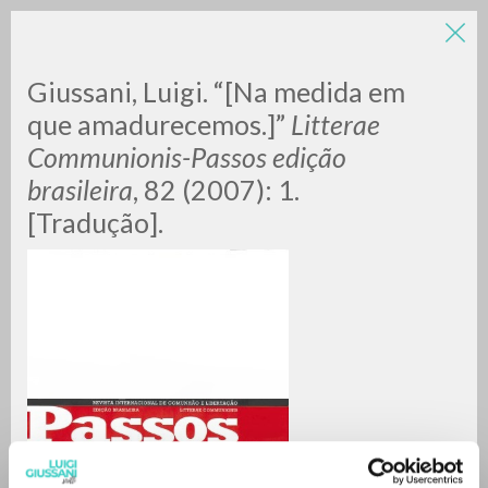
LUIGI
Giussani, Luigi. “[Na medida em
que amadurecemos.]”
Litterae
Communionis-Passos edição
GIUSSANI
brasileira
, 82 (2007): 1.
[Tradução].
scritti