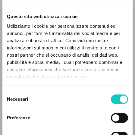
Questo sito web utilizza i cookie
ADVANCED SEARCH »
Utilizziamo i cookie per personalizzare contenuti ed
A
Z
annunci, per fornire funzionalità dei social media e per
analizzare il nostro traffico. Condividiamo inoltre
0
RESULTS FOUND
informazioni sul modo in cui utilizzi il nostro sito con i
Giussani Luigi
Author
nostri partner che si occupano di analisi dei dati web,
pubblicità e social media, i quali potrebbero combinarle
Portoghese BR
con altre informazioni che hai fornito loro o che hanno
Litterae Communionis-Passos edição brasileira
raccolto dal tuo utilizzo dei loro servizi.
2007
MORE RESULTS
Pages: 1
Selezione
Necessari
del
consenso
LATEST UPDATE
04/06/2024
Preferenze