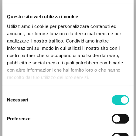
Questo sito web utilizza i cookie
ADVANCED SEARCH »
Utilizziamo i cookie per personalizzare contenuti ed
Giussani Luigi
Author
A
Z
annunci, per fornire funzionalità dei social media e per
analizzare il nostro traffico. Condividiamo inoltre
Italian
0
RESULTS FOUND
informazioni sul modo in cui utilizzi il nostro sito con i
Litterae Communionis-Tracce
2003
nostri partner che si occupano di analisi dei dati web,
Pages: 2
pubblicità e social media, i quali potrebbero combinarle
con altre informazioni che hai fornito loro o che hanno
raccolto dal tuo utilizzo dei loro servizi.
MORE RESULTS
LATEST UPDATE
12/05/2020
Selezione
Necessari
del
consenso
Preferenze
READ THE FULL TEXT OF THE AVAILABLE
EDITION