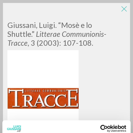
LUIGI
Giussani, Luigi. “Mosè e lo
Shuttle.”
Litterae Communionis-
Tracce
, 3 (2003): 107-108.
GIUSSANI
scritti