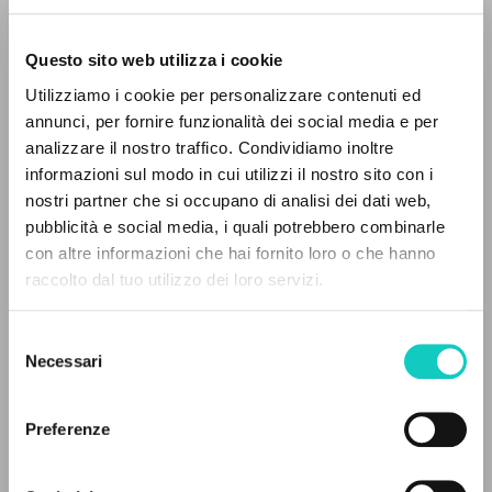
Questo sito web utilizza i cookie
ADVANCED SEARCH »
Utilizziamo i cookie per personalizzare contenuti ed
A
Z
annunci, per fornire funzionalità dei social media e per
analizzare il nostro traffico. Condividiamo inoltre
Cordas Durval
Translator
0
RESULTS FOUND
informazioni sul modo in cui utilizzi il nostro sito con i
Giussani Luigi
Author
nostri partner che si occupano di analisi dei dati web,
pubblicità e social media, i quali potrebbero combinarle
Portoghese BR
con altre informazioni che hai fornito loro o che hanno
Litterae Communionis-Passos
raccolto dal tuo utilizzo dei loro servizi.
2000
MORE RESULTS
Pages: 4
Selezione
Necessari
del
consenso
LATEST UPDATE
27/08/2024
Preferenze