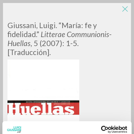
LUIGI
Giussani, Luigi. “María: fe y
fidelidad.”
Litterae Communionis-
Huellas
, 5 (2007): 1-5.
GIUSSANI
[Traducción].
scritti