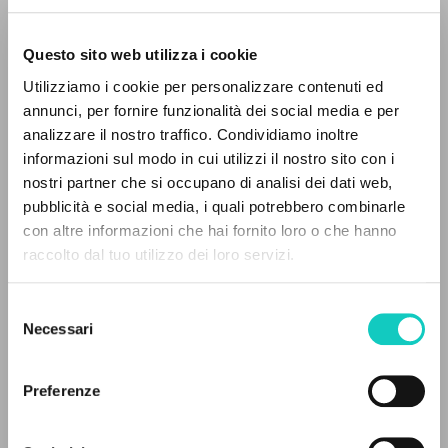
Questo sito web utilizza i cookie
ADVANCED SEARCH »
Utilizziamo i cookie per personalizzare contenuti ed
A
Z
annunci, per fornire funzionalità dei social media e per
analizzare il nostro traffico. Condividiamo inoltre
Giussani Luigi
Author
0
RESULTS FOUND
informazioni sul modo in cui utilizzi il nostro sito con i
nostri partner che si occupano di analisi dei dati web,
Spanish
pubblicità e social media, i quali potrebbero combinarle
Litterae Communionis-Huellas
con altre informazioni che hai fornito loro o che hanno
2007
Pages: 5
raccolto dal tuo utilizzo dei loro servizi.
MORE RESULTS
Selezione
Necessari
del
LATEST UPDATE
consenso
30/11/2020
Preferenze