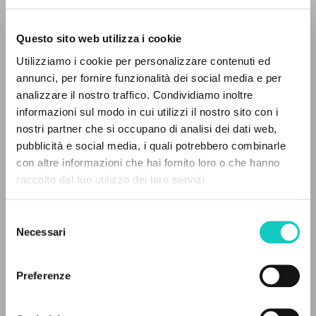
Questo sito web utilizza i cookie
ADVANCED SEARCH »
Giussani Luigi
Author
Utilizziamo i cookie per personalizzare contenuti ed
Ronzoni Emiliano
Author
A
Z
annunci, per fornire funzionalità dei social media e per
Vitali Maurizio
Author
analizzare il nostro traffico. Condividiamo inoltre
0
RESULTS FOUND
informazioni sul modo in cui utilizzi il nostro sito con i
Cooperativa Lavoratori della Comunicazione Associati
nostri partner che si occupano di analisi dei dati web,
Italian
pubblicità e social media, i quali potrebbero combinarle
1984
Pages: 1
con altre informazioni che hai fornito loro o che hanno
raccolto dal tuo utilizzo dei loro servizi.
MORE RESULTS
Selezione
LATEST UPDATE
Necessari
del
09/03/2022
consenso
Preferenze
FULL TEXT