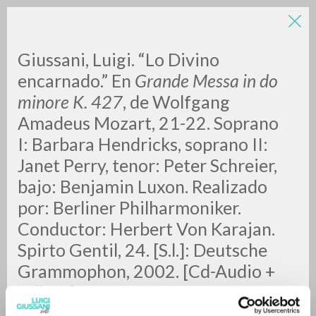
LUIGI
Giussani, Luigi. “Lo Divino
encarnado.” En
Grande Messa in do
minore K. 427
, de Wolfgang
GIUSSANI
Amadeus Mozart, 21-22.
Soprano
I: Barbara Hendricks, soprano II:
scritti
Janet Perry, tenor: Peter Schreier,
bajo: Benjamin Luxon. Realizado
por: Berliner Philharmoniker.
Conductor: Herbert Von Karajan.
Spirto Gentil, 24. [S.l.]: Deutsche
Grammophon, 2002. [Cd-Audio +
folleto].