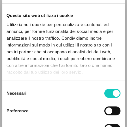
Questo sito web utilizza i cookie
ADVANCED SEARCH »
Utilizziamo i cookie per personalizzare contenuti ed
A
Z
annunci, per fornire funzionalità dei social media e per
analizzare il nostro traffico. Condividiamo inoltre
0
RESULTS FOUND
informazioni sul modo in cui utilizzi il nostro sito con i
nostri partner che si occupano di analisi dei dati web,
pubblicità e social media, i quali potrebbero combinarle
con altre informazioni che hai fornito loro o che hanno
raccolto dal tuo utilizzo dei loro servizi.
MORE RESULTS
Giussani Luigi
Author
Mozart Wolfgang Amadeus
Composer
Selezione
Necessari
del
Deutsche Grammophon
consenso
Spanish
2002
Preferenze
Pages: 2