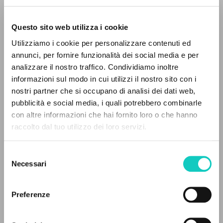
Questo sito web utilizza i cookie
ADVANCED SEARCH »
Utilizziamo i cookie per personalizzare contenuti ed
A
Z
annunci, per fornire funzionalità dei social media e per
analizzare il nostro traffico. Condividiamo inoltre
0
RESULTS FOUND
informazioni sul modo in cui utilizzi il nostro sito con i
nostri partner che si occupano di analisi dei dati web,
pubblicità e social media, i quali potrebbero combinarle
con altre informazioni che hai fornito loro o che hanno
Braschi Francesco
Curator
raccolto dal tuo utilizzo dei loro servizi.
MORE RESULTS
Ferrario Laura
Translation revisor
Giussani Luigi
Author
Selezione
Henry Matthew
Translator
Necessari
del
Wolfe Gregory
Translation revisor
consenso
Preferenze
Slant Books
English
2024