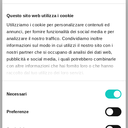
Questo sito web utilizza i cookie
ADVANCED SEARCH »
Utilizziamo i cookie per personalizzare contenuti ed
A
Z
annunci, per fornire funzionalità dei social media e per
analizzare il nostro traffico. Condividiamo inoltre
Giussani Luigi
Author
0
RESULTS FOUND
informazioni sul modo in cui utilizzi il nostro sito con i
nostri partner che si occupano di analisi dei dati web,
French
pubblicità e social media, i quali potrebbero combinarle
CL-Litterae Communionis
con altre informazioni che hai fornito loro o che hanno
1992
Pages: 1
raccolto dal tuo utilizzo dei loro servizi.
MORE RESULTS
Selezione
Necessari
del
LATEST UPDATE
consenso
30/04/2020
Preferenze