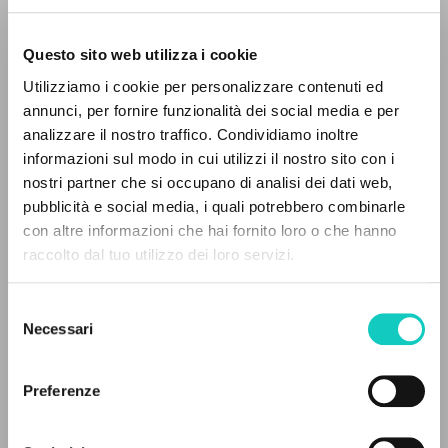
Questo sito web utilizza i cookie
Utilizziamo i cookie per personalizzare contenuti ed
annunci, per fornire funzionalità dei social media e per
THE PROJECT
analizzare il nostro traffico. Condividiamo inoltre
informazioni sul modo in cui utilizzi il nostro sito con i
The portal collects and gives access to the
nostri partner che si occupano di analisi dei dati web,
writings of Luigi Giussani: nearly 5,000
pubblicità e social media, i quali potrebbero combinarle
bibliographic references, full texts in 5
con altre informazioni che hai fornito loro o che hanno
languages, and dedicated thematic sections.
raccolto dal tuo utilizzo dei loro servizi.
Selezione
Blachnicki Franciszek
Author
BROWSE
Necessari
del
Camisasca Massimo
Curator
consenso
Advanced search »
Giussani Luigi
Author
Il PerCorso
Preferenze
Vitali Maurizio
Curator
Contact us
Login
Jaca Book