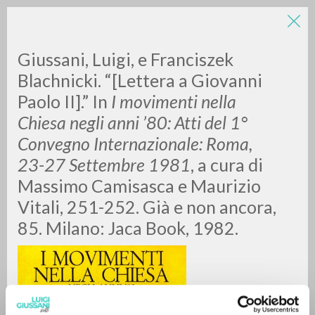
Giussani, Luigi, e Franciszek
Blachnicki. “[Lettera a Giovanni
Paolo II].” In
I movimenti nella
Chiesa negli anni ’80: Atti del 1°
A
Z
Convegno Internazionale: Roma,
23-27 Settembre 1981
, a cura di
0
RESULTS FOUND
Massimo Camisasca e Maurizio
Vitali, 251-252. Già e non ancora,
85. Milano: Jaca Book, 1982.
MORE RESULTS