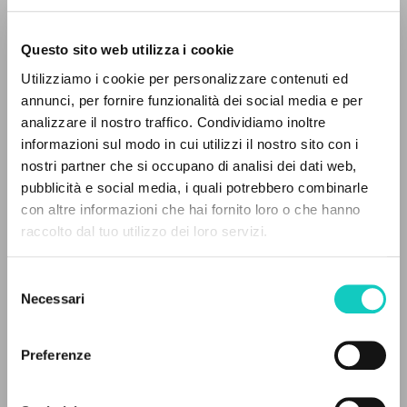
Questo sito web utilizza i cookie
ADVANCED SEARCH »
Utilizziamo i cookie per personalizzare contenuti ed
A
Z
annunci, per fornire funzionalità dei social media e per
analizzare il nostro traffico. Condividiamo inoltre
0
RESULTS FOUND
informazioni sul modo in cui utilizzi il nostro sito con i
Giussani Luigi
Author
nostri partner che si occupano di analisi dei dati web,
pubblicità e social media, i quali potrebbero combinarle
French
con altre informazioni che hai fornito loro o che hanno
Litterae Communionis-Traces
raccolto dal tuo utilizzo dei loro servizi.
2001
MORE RESULTS
Pages: 4
Selezione
Necessari
del
consenso
LATEST UPDATE
26/09/2022
Preferenze