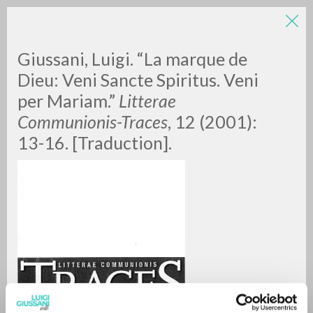
LUIGI
Giussani, Luigi. “La marque de
Dieu: Veni Sancte Spiritus. Veni
per Mariam.”
Litterae
GIUSSANI
Communionis-Traces
, 12 (2001):
13-16. [Traduction].
scritti