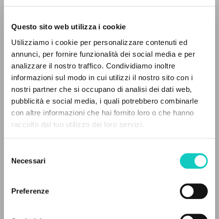
Questo sito web utilizza i cookie
ADVANCED SEARCH »
Utilizziamo i cookie per personalizzare contenuti ed
Giussani Luigi
Author
A
Z
annunci, per fornire funzionalità dei social media e per
analizzare il nostro traffico. Condividiamo inoltre
Italian
0
RESULTS FOUND
informazioni sul modo in cui utilizzi il nostro sito con i
Litterae Communionis-Tracce
2003
nostri partner che si occupano di analisi dei dati web,
Pages: 1
pubblicità e social media, i quali potrebbero combinarle
con altre informazioni che hai fornito loro o che hanno
raccolto dal tuo utilizzo dei loro servizi.
MORE RESULTS
LATEST UPDATE
08/09/2023
Selezione
Necessari
del
consenso
Preferenze
FULL TEXT