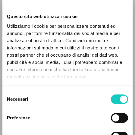
Questo sito web utilizza i cookie
ADVANCED SEARCH »
Utilizziamo i cookie per personalizzare contenuti ed
A
Z
annunci, per fornire funzionalità dei social media e per
Giussani Luigi
Author
analizzare il nostro traffico. Condividiamo inoltre
Schubert Franz
Composer
0
RESULTS FOUND
informazioni sul modo in cui utilizzi il nostro sito con i
nostri partner che si occupano di analisi dei dati web,
Deutsche Grammophon
pubblicità e social media, i quali potrebbero combinarle
Italian
con altre informazioni che hai fornito loro o che hanno
1998
raccolto dal tuo utilizzo dei loro servizi.
Pages: 2
MORE RESULTS
Selezione
Necessari
del
LATEST UPDATE
consenso
28/05/2025
Preferenze