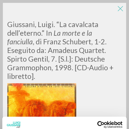
LUIGI
Giussani, Luigi. “La cavalcata
dell’eterno.” In
La morte e la
fanciulla
, di Franz Schubert, 1-2.
GIUSSANI
Eseguito da: Amadeus Quartet.
Spirto Gentil, 7. [S.l.]: Deutsche
scritti
Grammophon, 1998. [CD-Audio +
libretto].