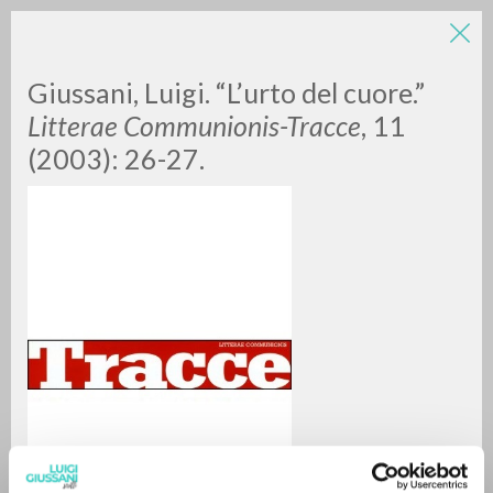
Giussani, Luigi. “L’urto del cuore.”
Litterae Communionis-Tracce
, 11
(2003): 26-27.
ADVANCED SEARCH »
A
Z
0
RESULTS FOUND
MORE RESULTS