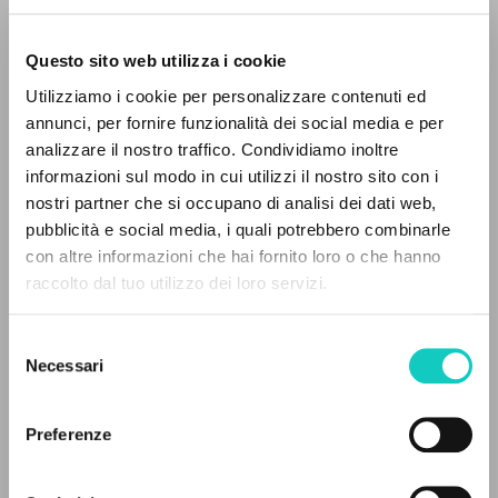
Questo sito web utilizza i cookie
Utilizziamo i cookie per personalizzare contenuti ed
Giussani Luigi
Author
annunci, per fornire funzionalità dei social media e per
analizzare il nostro traffico. Condividiamo inoltre
Italian
informazioni sul modo in cui utilizzi il nostro sito con i
Litterae Communionis-Tracce
2003
nostri partner che si occupano di analisi dei dati web,
Pages: 2
pubblicità e social media, i quali potrebbero combinarle
THE PROJECT
con altre informazioni che hai fornito loro o che hanno
raccolto dal tuo utilizzo dei loro servizi.
The portal collects and gives access to the
writings of Luigi Giussani: nearly 5,000
LATEST UPDATE
10/01/2023
Selezione
bibliographic references, full texts in 5
Necessari
del
languages, and dedicated thematic sections.
consenso
Preferenze
FULL TEXT
BROWSE