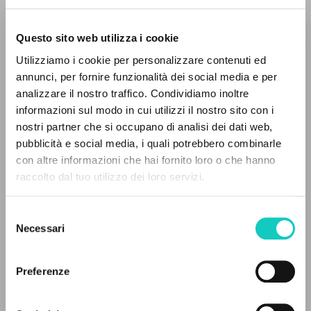
Questo sito web utilizza i cookie
Utilizziamo i cookie per personalizzare contenuti ed
annunci, per fornire funzionalità dei social media e per
THE PROJECT
analizzare il nostro traffico. Condividiamo inoltre
informazioni sul modo in cui utilizzi il nostro sito con i
The portal collects and gives access to the
nostri partner che si occupano di analisi dei dati web,
writings of Luigi Giussani: nearly 5,000
Farina Renato
Interview
pubblicità e social media, i quali potrebbero combinarle
bibliographic references, full texts in 5
Giussani Luigi
Author
con altre informazioni che hai fornito loro o che hanno
languages, and dedicated thematic sections.
raccolto dal tuo utilizzo dei loro servizi.
French
Traces
Selezione
2002
BROWSE
Necessari
del
Pages: 4
consenso
Advanced search »
Il PerCorso
Preferenze
Contact us
Login
LATEST UPDATE
27/02/2020