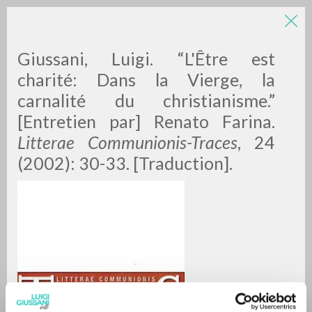
Giussani, Luigi. “L'Être est
charité: Dans la Vierge, la
carnalité du christianisme.”
[Entretien par] Renato Farina.
A
Z
Litterae Communionis-Traces
, 24
(2002): 30-33. [Traduction].
0
RESULTS FOUND
MORE RESULTS