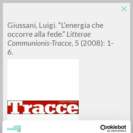
LUIGI
Giussani, Luigi. “L’energia che
occorre alla fede.”
Litterae
Communionis-Tracce
, 5 (2008): 1-
GIUSSANI
6.
scritti