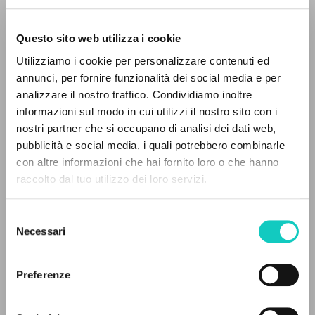
Questo sito web utilizza i cookie
ADVANCED SEARCH »
Utilizziamo i cookie per personalizzare contenuti ed
A
Z
annunci, per fornire funzionalità dei social media e per
Giussani Luigi
Author
analizzare il nostro traffico. Condividiamo inoltre
0
RESULTS FOUND
informazioni sul modo in cui utilizzi il nostro sito con i
Italian
nostri partner che si occupano di analisi dei dati web,
Litterae Communionis-Tracce
pubblicità e social media, i quali potrebbero combinarle
2008
con altre informazioni che hai fornito loro o che hanno
Pages: 6
raccolto dal tuo utilizzo dei loro servizi.
MORE RESULTS
Selezione
LATEST UPDATE
Necessari
del
21/02/2020
consenso
Preferenze
FULL TEXT