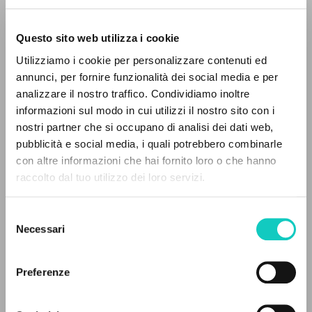
Questo sito web utilizza i cookie
ADVANCED SEARCH »
Utilizziamo i cookie per personalizzare contenuti ed
A
Z
annunci, per fornire funzionalità dei social media e per
Carrón Julián
Author
analizzare il nostro traffico. Condividiamo inoltre
0
RESULTS FOUND
Giussani Luigi
Author
informazioni sul modo in cui utilizzi il nostro sito con i
nostri partner che si occupano di analisi dei dati web,
BUR
pubblicità e social media, i quali potrebbero combinarle
Italian
con altre informazioni che hai fornito loro o che hanno
2017
raccolto dal tuo utilizzo dei loro servizi.
MORE RESULTS
Pages: 15
Selezione
Necessari
del
consenso
LATEST UPDATE
14/02/2022
Preferenze