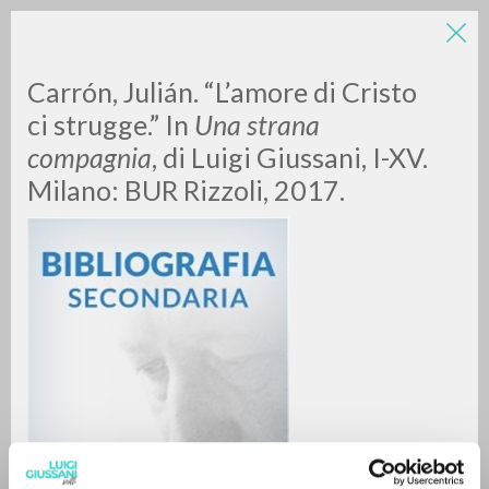
LUIGI
Carrón, Julián. “L’amore di Cristo
ci strugge.” In
Una strana
compagnia
, di Luigi Giussani, I-XV.
GIUSSANI
Milano: BUR Rizzoli, 2017.
scritti