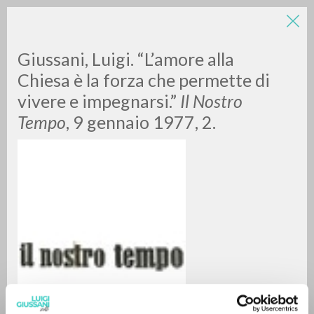
Giussani, Luigi. “L’amore alla
Chiesa è la forza che permette di
vivere e impegnarsi.”
Il Nostro
Tempo
, 9 gennaio 1977, 2.
ADVANCED SEARCH »
A
Z
0
RESULTS FOUND
MORE RESULTS