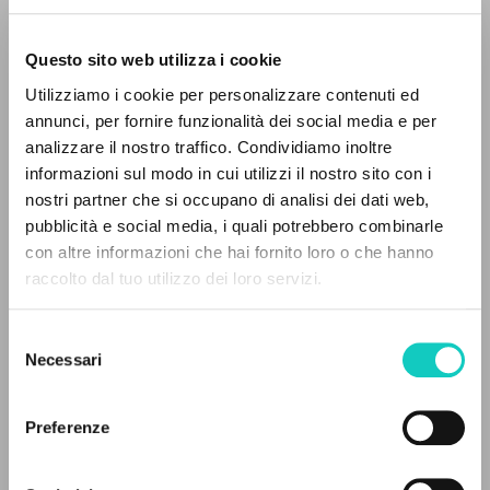
Questo sito web utilizza i cookie
Utilizziamo i cookie per personalizzare contenuti ed
annunci, per fornire funzionalità dei social media e per
Giussani Luigi
Author
analizzare il nostro traffico. Condividiamo inoltre
informazioni sul modo in cui utilizzi il nostro sito con i
Italian
nostri partner che si occupano di analisi dei dati web,
Il Nostro Tempo
1977
pubblicità e social media, i quali potrebbero combinarle
Pages: 2
THE PROJECT
con altre informazioni che hai fornito loro o che hanno
raccolto dal tuo utilizzo dei loro servizi.
The portal collects and gives access to the
writings of Luigi Giussani: nearly 5,000
Selezione
LATEST UPDATE
bibliographic references, full texts in 5
Necessari
del
26/05/2016
languages, and dedicated thematic sections.
consenso
Preferenze
BROWSE
FULL TEXT