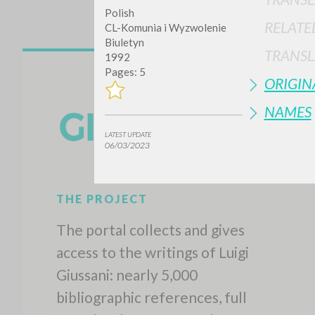
Polish
RELATE
CL-Komunia i Wyzwolenie
Biuletyn
TRANSL
1992
Pages: 5
ORIGIN
NAMES
LATEST UPDATE
Do y
06/03/2023
TYPE OF WORK