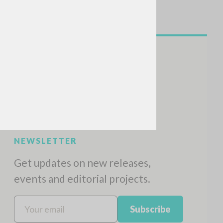
SEARCH
Exact phrase
CH »
RECENT ACTIVITIES
A
Z