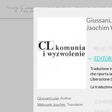
BIOGRAPHY
SECONDARY BIBLI
Giussani,
Jaochim 
READ TH
EDITOR
GIU
Traduzione in
che riporta l
Liberazione (
La traduzione
Giussani Luigi
Author
SUMMA
Waloszek Joachim
Translator
TRANSL