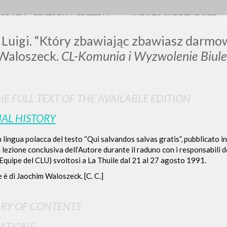
OGRAFY
EDITORIAL CRITERIA
INFO TO SURF THE SITE
 Luigi. “Który zbawiając zbawiasz darmow
Waloszeck.
CL-Komunia i Wyzwolenie Biule
LUIGI
E FULL TEXT OF THE AVAILABLE EDITION
IAL HISTORY
SSANI
 lingua polacca del testo “Qui salvandos salvas gratis”, pubblicato i
a lezione conclusiva dell’Autore durante il raduno con i responsabili 
Equipe del CLU) svoltosi a La Thuile dal 21 al 27 agosto 1991.
scritti
 è di Jaochim Waloszeck. [C. C.]
RY OF CONTENTS
ATIONS