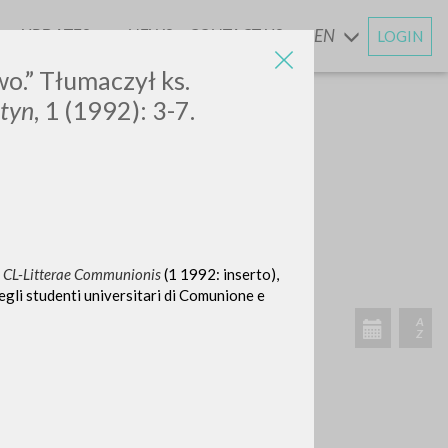
UPDATES
NEWS
CONTACT US
EN
LOGIN
AND
o.” Tłumaczył ks.
tyn
, 1 (1992): 3-7.
n
CL-Litterae Communionis
(1 1992: inserto),
degli studenti universitari di Comunione e