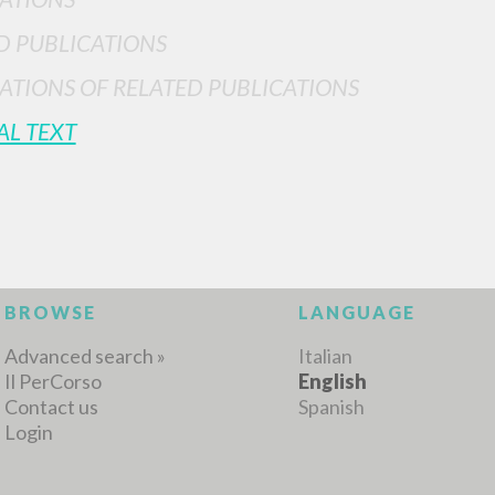
D PUBLICATIONS
ATIONS OF RELATED PUBLICATIONS
AL TEXT
ADVANCED SEAR
ou want even more precise results? Use the
0
RESULTS FOUND
View details by type
LANGUAGE
AUTHOR
YEAR