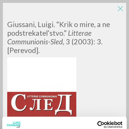
LUIGI
Giussani, Luigi. “Krik o mire, a ne
podstrekatel’stvo.”
Litterae
Communionis-Sled
, 3 (2003): 3.
GIUSSANI
[Perevod].
scritti