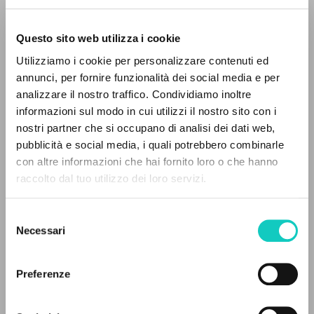
Questo sito web utilizza i cookie
ADVANCED SEARCH »
Utilizziamo i cookie per personalizzare contenuti ed
A
Z
annunci, per fornire funzionalità dei social media e per
analizzare il nostro traffico. Condividiamo inoltre
Giussani Luigi
Author
0
RESULTS FOUND
informazioni sul modo in cui utilizzi il nostro sito con i
nostri partner che si occupano di analisi dei dati web,
Russian
pubblicità e social media, i quali potrebbero combinarle
Litterae Communionis-Sled
con altre informazioni che hai fornito loro o che hanno
2003
Pages: 1
raccolto dal tuo utilizzo dei loro servizi.
MORE RESULTS
Selezione
Necessari
del
LATEST UPDATE
consenso
09/04/2020
Preferenze