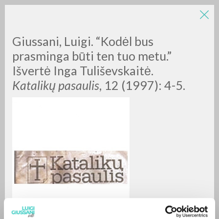
Giussani, Luigi. “Kodėl bus
prasminga būti ten tuo metu.”
Išvertė Inga Tuliševskaitė.
Katalikų pasaulis
, 12 (1997): 4-5.
A
Z
0
RESULTS FOUND
MORE RESULTS