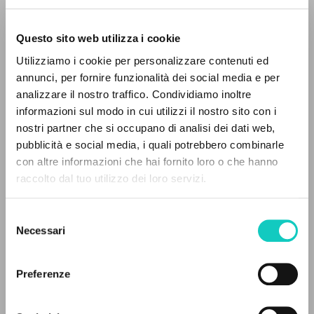
Questo sito web utilizza i cookie
Utilizziamo i cookie per personalizzare contenuti ed
annunci, per fornire funzionalità dei social media e per
Giussani Luigi
Author
THE PROJECT
analizzare il nostro traffico. Condividiamo inoltre
Tuliševskaitė Inga
Translator
informazioni sul modo in cui utilizzi il nostro sito con i
The portal collects and gives access to the
nostri partner che si occupano di analisi dei dati web,
writings of Luigi Giussani: nearly 5,000
Lithuanian
pubblicità e social media, i quali potrebbero combinarle
bibliographic references, full texts in 5
Katalikų pasaulis
con altre informazioni che hai fornito loro o che hanno
1997
languages, and dedicated thematic sections.
raccolto dal tuo utilizzo dei loro servizi.
Pages: 2
Selezione
BROWSE
Necessari
del
LATEST UPDATE
consenso
Advanced search »
04/05/2020
Il PerCorso
Preferenze
Contact us
Login