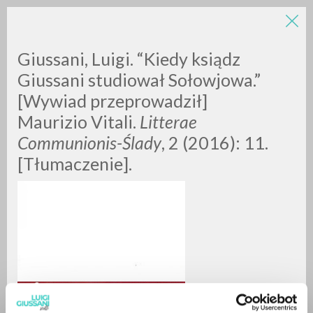
Giussani, Luigi. “Kiedy ksiądz
Giussani studiował Sołowjowa.”
[Wywiad przeprowadził]
Maurizio Vitali.
Litterae
Communionis-Ślady
, 2 (2016): 11.
[Tłumaczenie].
ADVANCED SEARCH »
A
Z
0
RESULTS FOUND
MORE RESULTS