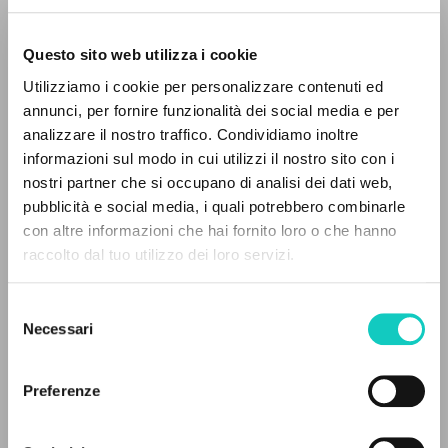
Questo sito web utilizza i cookie
Utilizziamo i cookie per personalizzare contenuti ed
annunci, per fornire funzionalità dei social media e per
analizzare il nostro traffico. Condividiamo inoltre
informazioni sul modo in cui utilizzi il nostro sito con i
nostri partner che si occupano di analisi dei dati web,
Giussani Luigi
Author
pubblicità e social media, i quali potrebbero combinarle
Vitali Maurizio
Interview
THE PROJECT
con altre informazioni che hai fornito loro o che hanno
raccolto dal tuo utilizzo dei loro servizi.
The portal collects and gives access to the
Polish
writings of Luigi Giussani: nearly 5,000
Litterae Communionis-Ślady
Selezione
2016
bibliographic references, full texts in 5
Necessari
del
Pages: 1
languages, and dedicated thematic sections.
consenso
Preferenze
BROWSE
LATEST UPDATE
09/06/2021