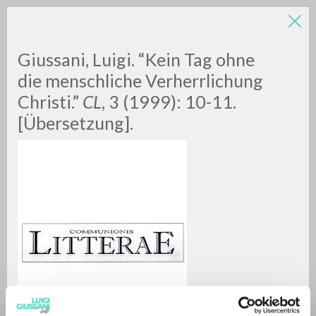
Giussani, Luigi. “Kein Tag ohne
die menschliche Verherrlichung
Christi.”
CL
, 3 (1999): 10-11.
[Übersetzung].
ADVANCED SEARCH »
A
Z
0
RESULTS FOUND
MORE RESULTS