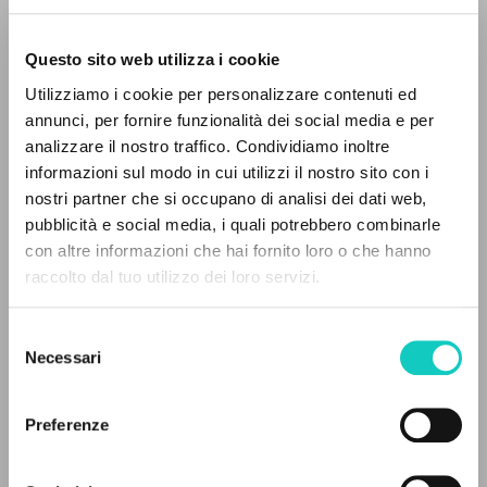
Questo sito web utilizza i cookie
Utilizziamo i cookie per personalizzare contenuti ed
Giussani Luigi
Author
annunci, per fornire funzionalità dei social media e per
analizzare il nostro traffico. Condividiamo inoltre
German
informazioni sul modo in cui utilizzi il nostro sito con i
CL
nostri partner che si occupano di analisi dei dati web,
1999
pubblicità e social media, i quali potrebbero combinarle
Pages: 2
THE PROJECT
con altre informazioni che hai fornito loro o che hanno
raccolto dal tuo utilizzo dei loro servizi.
The portal collects and gives access to the
writings of Luigi Giussani: nearly 5,000
LATEST UPDATE
Selezione
18/06/2021
bibliographic references, full texts in 5
Necessari
del
languages, and dedicated thematic sections.
consenso
Preferenze
READ THE FULL TEXT OF THE AVAILABLE
BROWSE
EDITION