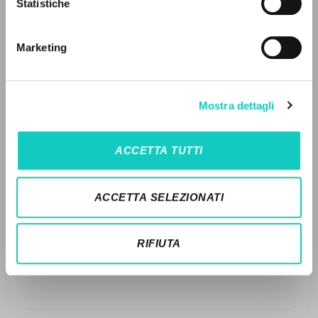
Statistiche
Advanced search »
EDITORIAL HISTORY
Il PerCorso
Contact us
SUMMARY OF CONTENTS
Marketing
Login
TRANSLATIONS
RELATED PUBLICATIONS
LANGUAGE
Mostra dettagli
TRANSLATIONS OF RELATED
Italian
English
Spanish
PUBLICATIONS
ACCETTA TUTTI
ORIGINAL TEXT
NEWSLETTER
ACCETTA SELEZIONATI
NAMES
Get updates on new releases, events and
editorial projects.
RIFIUTA
Subscribe