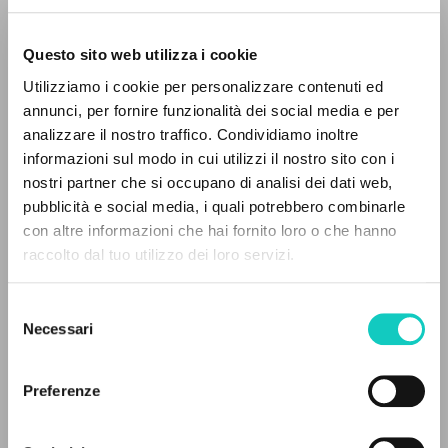
Questo sito web utilizza i cookie
Utilizziamo i cookie per personalizzare contenuti ed
Giussani Luigi
Author
annunci, per fornire funzionalità dei social media e per
THE PROJECT
analizzare il nostro traffico. Condividiamo inoltre
German
informazioni sul modo in cui utilizzi il nostro sito con i
Litterae Communionis-Spuren
The portal collects and gives access to the
nostri partner che si occupano di analisi dei dati web,
2008
writings of Luigi Giussani: nearly 5,000
pubblicità e social media, i quali potrebbero combinarle
Pages: 24
bibliographic references, full texts in 5
con altre informazioni che hai fornito loro o che hanno
languages, and dedicated thematic sections.
raccolto dal tuo utilizzo dei loro servizi.
LATEST UPDATE
Selezione
03/03/2020
BROWSE
Necessari
del
consenso
Advanced search »
Il PerCorso
Preferenze
Contact us
READ THE FULL TEXT OF THE AVAILABLE
Login
EDITION