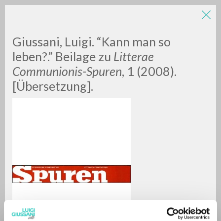
Giussani, Luigi. “Kann man so
leben?.” Beilage zu
Litterae
Communionis-Spuren
, 1 (2008).
[Übersetzung].
A
Z
0
RESULTS FOUND
MORE RESULTS