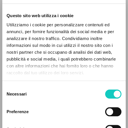
Questo sito web utilizza i cookie
ADVANCED SEARCH »
Utilizziamo i cookie per personalizzare contenuti ed
A
Z
annunci, per fornire funzionalità dei social media e per
analizzare il nostro traffico. Condividiamo inoltre
0
RESULTS FOUND
informazioni sul modo in cui utilizzi il nostro sito con i
nostri partner che si occupano di analisi dei dati web,
pubblicità e social media, i quali potrebbero combinarle
Giussani Luigi
Author
con altre informazioni che hai fornito loro o che hanno
raccolto dal tuo utilizzo dei loro servizi.
Fraternità di Comunione e Liberazione
MORE RESULTS
Russian
clonline.org
Selezione
2024
Necessari
del
consenso
Preferenze
LATEST UPDATE
27/07/2026