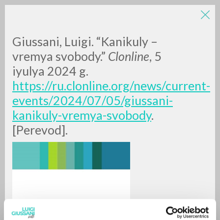
LUIGI
Giussani, Luigi. “Kanikuly –
vremya svobody.”
Clonline
, 5
iyulya 2024 g.
GIUSSANI
https://ru.clonline.org/news/current-
events/2024/07/05/giussani-
scritti
kanikuly-vremya-svobody
.
[Perevod].