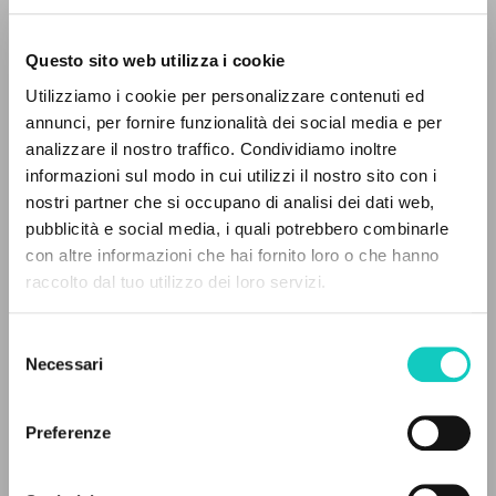
Questo sito web utilizza i cookie
ADVANCED SEARCH »
Utilizziamo i cookie per personalizzare contenuti ed
A
Z
annunci, per fornire funzionalità dei social media e per
analizzare il nostro traffico. Condividiamo inoltre
0
RESULTS FOUND
informazioni sul modo in cui utilizzi il nostro sito con i
Giussani Luigi
Author
nostri partner che si occupano di analisi dei dati web,
pubblicità e social media, i quali potrebbero combinarle
Russian
con altre informazioni che hai fornito loro o che hanno
Litterae Communionis-Sled
raccolto dal tuo utilizzo dei loro servizi.
2002
MORE RESULTS
Pages: 1
Selezione
Necessari
del
consenso
LATEST UPDATE
27/02/2020
Preferenze