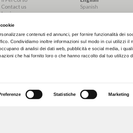
MORE RESULTS
 cookie
rsonalizzare contenuti ed annunci, per fornire funzionalità dei so
ffico. Condividiamo inoltre informazioni sul modo in cui utilizzi il 
 occupano di analisi dei dati web, pubblicità e social media, i qual
azioni che hai fornito loro o che hanno raccolto dal tuo utilizzo d
Preferenze
Statistiche
Marketing
BROWSE
LANGUAGE
Advanced search »
Italian
Il PerCorso
English
Contact us
Spanish