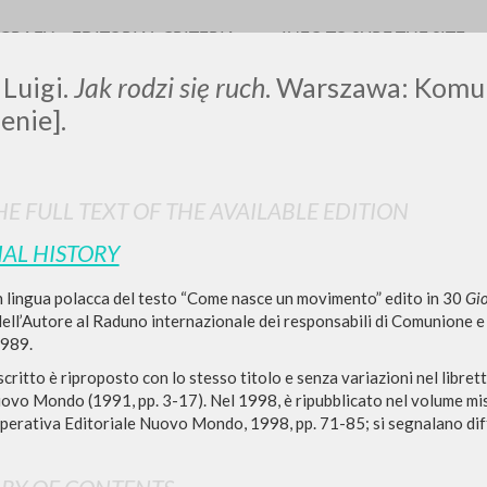
OGRAFY
EDITORIAL CRITERIA
INFO TO SURF THE SITE
 Luigi.
Jak rodzi się ruch
. Warszawa: Komun
enie].
LUIGI
E FULL TEXT OF THE AVAILABLE EDITION
IAL HISTORY
SSANI
n lingua polacca del testo “Come nasce un movimento” edito in 30
Gio
dell’Autore al Raduno internazionale dei responsabili di Comunione e
1989.
scritti
scritto è riproposto con lo stesso titolo e senza variazioni nel lib
uovo Mondo (1991, pp. 3-17). Nel 1998, è ripubblicato nel volume m
perativa Editoriale Nuovo Mondo, 1998, pp. 71-85; si segnalano diffe