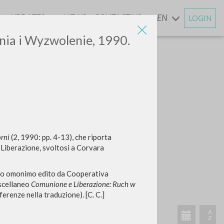
UPDATES
NEWS
CONTACT US
EN
LOGIN
AND
ia i Wyzwolenie, 1990.
rni
(2, 1990: pp. 4-13), che riporta
 Liberazione, svoltosi a Corvara
retto omonimo edito da Cooperativa
iscellaneo
Comunione e Liberazione: Ruch w
renze nella traduzione). [C. C.]