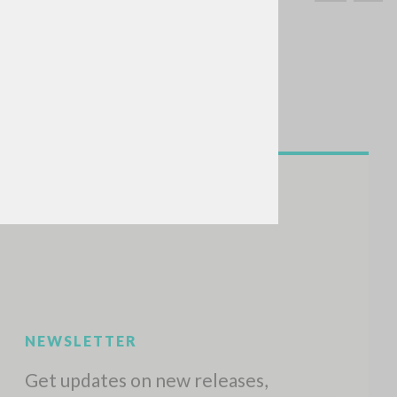
SEARCH
Exact phrase
CH »
RECENT ACTIVITIES
A
Z