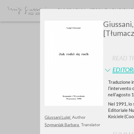
BIOGRAPHY
SECONDARY BIBLI
Giussani,
[Tłumacz
READ TH
EDITOR
GIU
Traduzione i
l’intervento 
nell’agosto 
Nel 1991, lo 
Editoriale N
Kościele
(Coo
Giussani Luigi
Author
Szymaniak Barbara
Translator