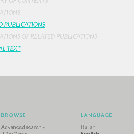
RY OF CONTENTS
ATIONS
D PUBLICATIONS
ATIONS OF RELATED PUBLICATIONS
AL TEXT
ADVANCED SEAR
ou want even more precise results? Use the
0
RESULTS FOUND
View details by type
LANGUAGE
AUTHOR
YEAR