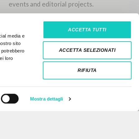
ACCETTA TUTTI
cial media e
nostro sito
ACCETTA SELEZIONATI
i potrebbero
ei loro
RIFIUTA
Mostra dettagli
NEWSLETTER
Get updates on new releases,
events and editorial projects.