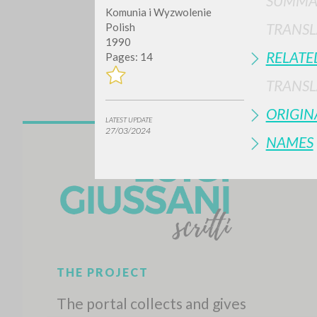
SUMMA
Komunia i Wyzwolenie
TRANSL
Polish
1990
RELATE
Pages: 14
TRANSL
ORIGIN
LATEST UPDATE
27/03/2024
NAMES
Do y
TYPE OF WORK