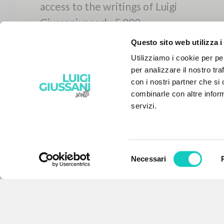
Questo sito web utilizza i
Utilizziamo i cookie per pe
per analizzare il nostro tra
con i nostri partner che si
combinarle con altre inform
servizi.
Selezione
Necessari
del
THE PROJECT
consenso
The portal collects and gives
access to the writings of Luigi
Giussani: nearly 5,000