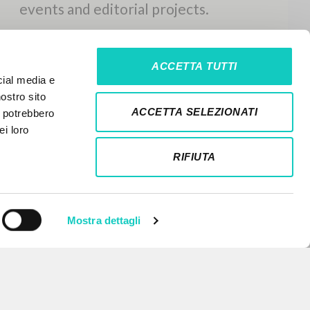
ACCETTA TUTTI
cial media e
nostro sito
ACCETTA SELEZIONATI
i potrebbero
ei loro
RIFIUTA
Mostra dettagli
NEWSLETTER
Get updates on new releases,
events and editorial projects.