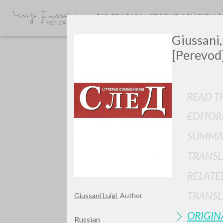
BIOGRAPHY
SECONDARY BIBLI
Giussani, 
[Perevod]
READ TH
EDITOR
GIU
SUMMA
TRANSL
RELATE
TRANSL
Giussani Luigi
Author
ORIGIN
Russian