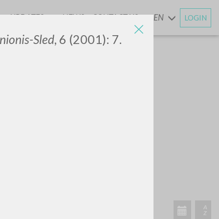
UPDATES
NEWS
CONTACT US
EN
LOGIN
AND
ionis-Sled
, 6 (2001): 7.