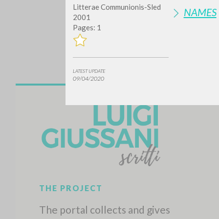
Litterae Communionis-Sled
NAMES
2001
Pages: 1
LATEST UPDATE
09/04/2020
Do y
TYPE OF WORK