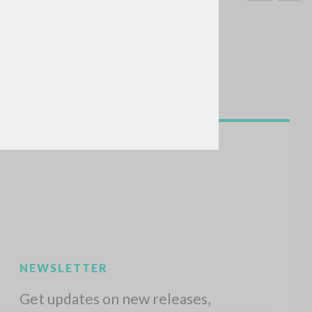
SEARCH
Exact phrase
CH »
RECENT ACTIVITIES
A
Z