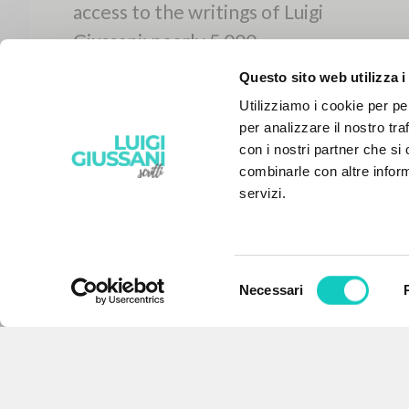
Questo sito web utilizza i
Utilizziamo i cookie per pe
per analizzare il nostro tra
con i nostri partner che si
combinarle con altre inform
servizi.
Selezione
Necessari
del
THE PROJECT
consenso
The portal collects and gives
access to the writings of Luigi
Giussani: nearly 5,000