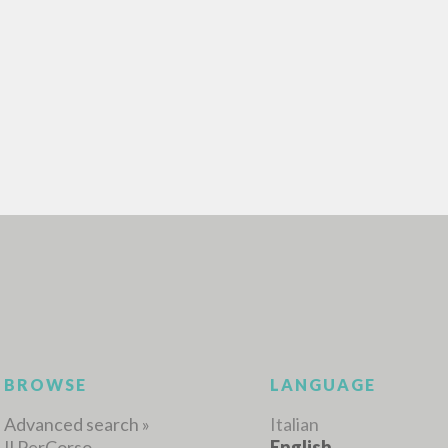
ADVANCED SEAR
ou want even more precise results? Use the
0
RESULTS FOUND
View details by type
LANGUAGE
AUTHOR
YEAR