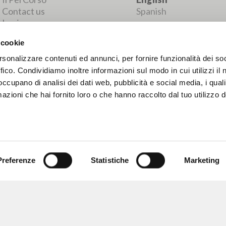
MORE RESULTS
 cookie
rsonalizzare contenuti ed annunci, per fornire funzionalità dei so
ffico. Condividiamo inoltre informazioni sul modo in cui utilizzi il 
 occupano di analisi dei dati web, pubblicità e social media, i qual
azioni che hai fornito loro o che hanno raccolto dal tuo utilizzo d
Preferenze
Statistiche
Marketing
BROWSE
LANGUAGE
Advanced search »
Italian
Il PerCorso
English
Contact us
Spanish