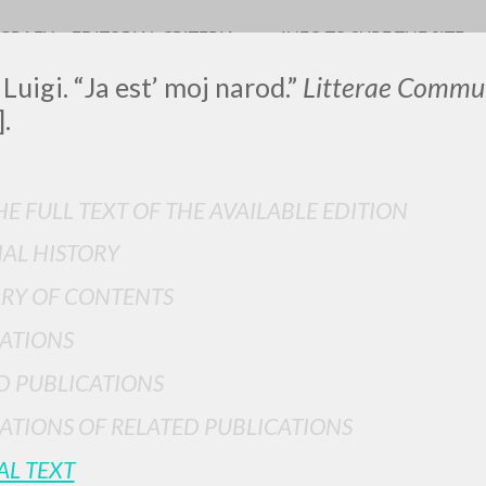
OGRAFY
EDITORIAL CRITERIA
INFO TO SURF THE SITE
Luigi. “Ja est’ moj narod.”
Litterae Commun
.
LUIGI
E FULL TEXT OF THE AVAILABLE EDITION
IAL HISTORY
SSANI
RY OF CONTENTS
scritti
ATIONS
D PUBLICATIONS
ATIONS OF RELATED PUBLICATIONS
AL TEXT