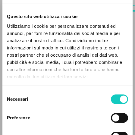
https://it.clonline.org/news/attual
dono-di-grazia-pi%C3%B9-vi-
Questo sito web utilizza i cookie
ADVANCED SEARCH »
manca
. [Perevod].
Utilizziamo i cookie per personalizzare contenuti ed
A
Z
annunci, per fornire funzionalità dei social media e per
analizzare il nostro traffico. Condividiamo inoltre
0
RESULTS FOUND
informazioni sul modo in cui utilizzi il nostro sito con i
nostri partner che si occupano di analisi dei dati web,
pubblicità e social media, i quali potrebbero combinarle
con altre informazioni che hai fornito loro o che hanno
raccolto dal tuo utilizzo dei loro servizi.
MORE RESULTS
Selezione
Necessari
del
consenso
Preferenze