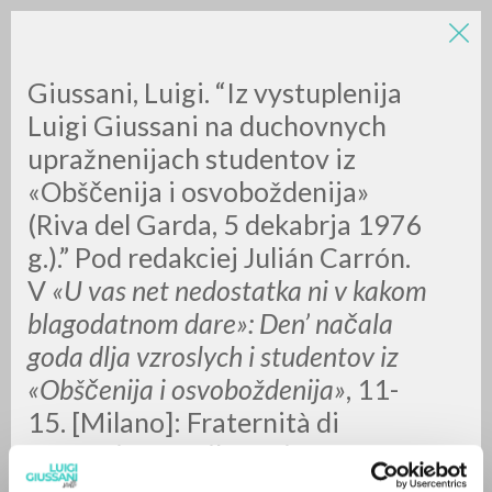
LUIGI
Giussani, Luigi. “Iz vystuplenija
Luigi Giussani na duchovnych
upražnenijach studentov iz
GIUSSANI
«Obščenija i osvoboždenija»
(Riva del Garda, 5 dekabrja 1976
scritti
g.).” Pod redakciej Julián Carrón.
V
«U vas net nedostatka ni v kakom
blagodatnom dare»: Den’ načala
goda dlja vzroslych i studentov iz
«Obščenija i osvoboždenija»
, 11-
15. [Milano]: Fraternità di
Comunione e Liberazione, 2021.
Pdf.