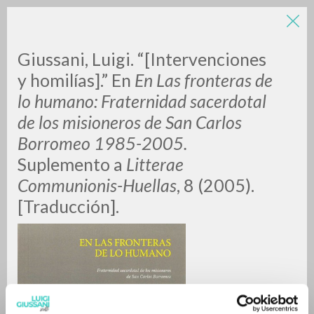
LUIGI
Giussani, Luigi. “[Intervenciones
y homilías].” En
En
Las fronteras de
lo humano: Fraternidad sacerdotal
GIUSSANI
de los misioneros de San Carlos
Borromeo 1985-2005.
scritti
Suplemento a
Litterae
Communionis-Huellas
, 8 (2005).
[Traducción].