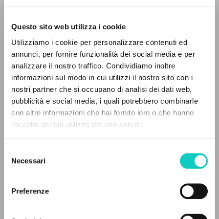
Questo sito web utilizza i cookie
ADVANCED SEARCH »
Utilizziamo i cookie per personalizzare contenuti ed
A
Z
annunci, per fornire funzionalità dei social media e per
analizzare il nostro traffico. Condividiamo inoltre
0
RESULTS FOUND
informazioni sul modo in cui utilizzi il nostro sito con i
nostri partner che si occupano di analisi dei dati web,
pubblicità e social media, i quali potrebbero combinarle
con altre informazioni che hai fornito loro o che hanno
raccolto dal tuo utilizzo dei loro servizi.
MORE RESULTS
Camisasca Massimo
Author
Carrón Julián
Introduction
Selezione
Necessari
Giussani Luigi
Author
del
consenso
Cooperativa Editoriale Nuovo Mondo
Preferenze
Spanish
Litterae Communionis-Huellas
2005