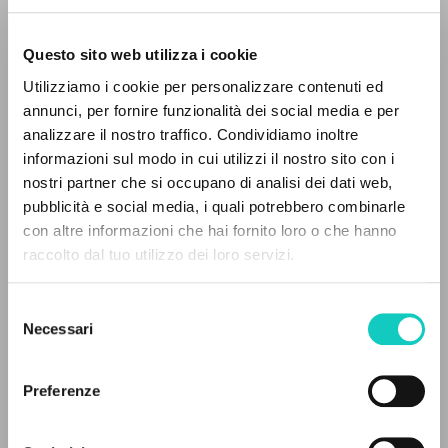
Questo sito web utilizza i cookie
Utilizziamo i cookie per personalizzare contenuti ed
annunci, per fornire funzionalità dei social media e per
analizzare il nostro traffico. Condividiamo inoltre
informazioni sul modo in cui utilizzi il nostro sito con i
nostri partner che si occupano di analisi dei dati web,
pubblicità e social media, i quali potrebbero combinarle
THE PROJECT
con altre informazioni che hai fornito loro o che hanno
Giussani Luigi
Author
raccolto dal tuo utilizzo dei loro servizi.
The portal collects and gives access to the
Fraternità di Comunione e Liberazione
writings of Luigi Giussani: nearly 5,000
Selezione
Portuguese
bibliographic references, full texts in 5
Necessari
2001
del
languages, and dedicated thematic sections.
Pages: 4
consenso
Preferenze
BROWSE
LATEST UPDATE