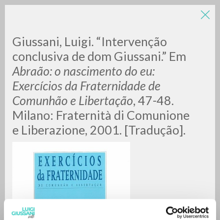
Giussani, Luigi. “Intervenção
conclusiva de dom Giussani.” Em
Abraão: o nascimento do eu:
Exercícios da Fraternidade de
Comunhão e Libertação
, 47-48.
Milano: Fraternità di Comunione
ADVANCED SEARCH »
e Liberazione, 2001. [Tradução].
A
Z
0
RESULTS FOUND
MORE RESULTS