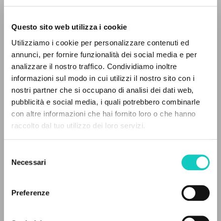
Questo sito web utilizza i cookie
ADVANCED SEARCH »
Utilizziamo i cookie per personalizzare contenuti ed
A
Z
annunci, per fornire funzionalità dei social media e per
analizzare il nostro traffico. Condividiamo inoltre
0
RESULTS FOUND
informazioni sul modo in cui utilizzi il nostro sito con i
nostri partner che si occupano di analisi dei dati web,
pubblicità e social media, i quali potrebbero combinarle
De Victoria Tomás Luis
Composer
con altre informazioni che hai fornito loro o che hanno
Giussani Luigi
Author
raccolto dal tuo utilizzo dei loro servizi.
MORE RESULTS
Cooperativa Editoriale Nuovo Mondo/Universal
English
Selezione
2003
Necessari
del
Pages: 3
consenso
Preferenze
LATEST UPDATE