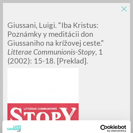
LUIGI
Giussani, Luigi. “Iba Kristus:
Poznámky y meditácii don
Giussaniho na krížovej ceste.”
GIUSSANI
Litterae Communionis-Stopy
, 1
(2002): 15-18. [Preklad].
scritti