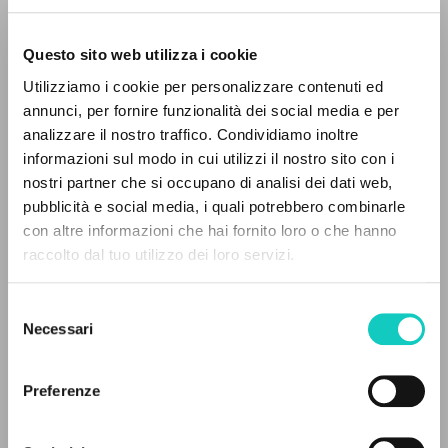
Questo sito web utilizza i cookie
ADVANCED SEARCH »
Utilizziamo i cookie per personalizzare contenuti ed
A
Z
annunci, per fornire funzionalità dei social media e per
analizzare il nostro traffico. Condividiamo inoltre
0
RESULTS FOUND
informazioni sul modo in cui utilizzi il nostro sito con i
Giussani Luigi
Author
nostri partner che si occupano di analisi dei dati web,
pubblicità e social media, i quali potrebbero combinarle
Slovak
con altre informazioni che hai fornito loro o che hanno
Litterae Communionis-Stopy
raccolto dal tuo utilizzo dei loro servizi.
2002
MORE RESULTS
Pages: 4
Selezione
Necessari
del
consenso
LATEST UPDATE
08/06/2021
Preferenze