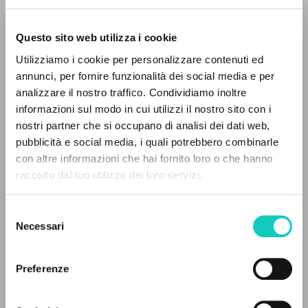
Questo sito web utilizza i cookie
Giussani Luigi
Author
Utilizziamo i cookie per personalizzare contenuti ed
annunci, per fornire funzionalità dei social media e per
English
analizzare il nostro traffico. Condividiamo inoltre
30 Days
1990
informazioni sul modo in cui utilizzi il nostro sito con i
Pages: 10
nostri partner che si occupano di analisi dei dati web,
pubblicità e social media, i quali potrebbero combinarle
THE PROJECT
con altre informazioni che hai fornito loro o che hanno
raccolto dal tuo utilizzo dei loro servizi.
The portal collects and gives access to the
LATEST UPDATE
30/01/2024
writings of Luigi Giussani: nearly 5,000
Selezione
bibliographic references, full texts in 5
Necessari
del
languages, and dedicated thematic sections.
consenso
READ THE FULL TEXT OF THE AVAILABLE
Preferenze
EDITION
BROWSE