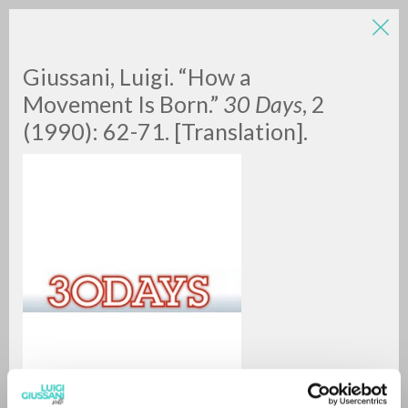
Giussani, Luigi. “How a
Movement Is Born.”
30 Days
, 2
(1990): 62-71. [Translation].
ADVANCED SEARCH »
A
Z
0
RESULTS FOUND
MORE RESULTS