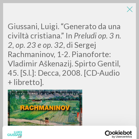
Giussani, Luigi. “Generato da una
civiltà cristiana.” In
Preludi op. 3 n.
2, op. 23 e op. 32
, di Sergej
Rachmaninov, 1-2. Pianoforte:
A
Z
Vladimir Aškenazij. Spirto Gentil,
45. [S.l.]: Decca, 2008. [CD-Audio
0
RESULTS FOUND
+ libretto].
MORE RESULTS