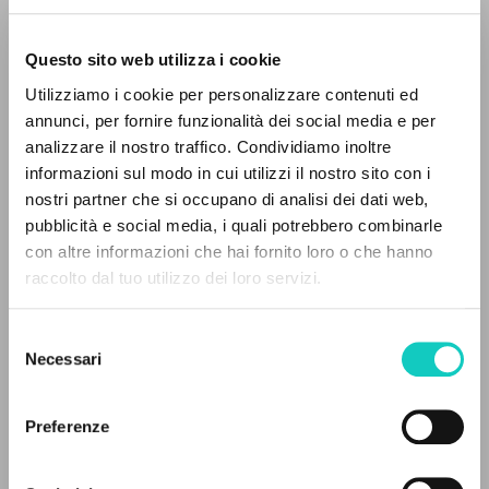
Questo sito web utilizza i cookie
Utilizziamo i cookie per personalizzare contenuti ed
annunci, per fornire funzionalità dei social media e per
Giussani Luigi
Author
THE PROJECT
analizzare il nostro traffico. Condividiamo inoltre
Rachmaninov Sergej
Composer
informazioni sul modo in cui utilizzi il nostro sito con i
The portal collects and gives access to the
nostri partner che si occupano di analisi dei dati web,
DECCA
writings of Luigi Giussani: nearly 5,000
pubblicità e social media, i quali potrebbero combinarle
Italian
bibliographic references, full texts in 5
con altre informazioni che hai fornito loro o che hanno
2008
languages, and dedicated thematic sections.
Pages: 2
raccolto dal tuo utilizzo dei loro servizi.
Selezione
BROWSE
Necessari
del
LATEST UPDATE
consenso
Advanced search »
28/05/2025
Il PerCorso
Preferenze
Contact us
Login