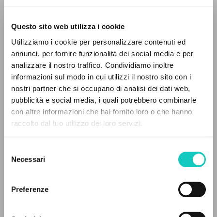
Questo sito web utilizza i cookie
Utilizziamo i cookie per personalizzare contenuti ed
annunci, per fornire funzionalità dei social media e per
THE PROJECT
analizzare il nostro traffico. Condividiamo inoltre
informazioni sul modo in cui utilizzi il nostro sito con i
The portal collects and gives access to the
Giussani Luigi
Author
nostri partner che si occupano di analisi dei dati web,
writings of Luigi Giussani: nearly 5,000
pubblicità e social media, i quali potrebbero combinarle
English
bibliographic references, full texts in 5
con altre informazioni che hai fornito loro o che hanno
Litterae Communionis-Traces
languages, and dedicated thematic sections.
raccolto dal tuo utilizzo dei loro servizi.
2002
Pages: 5
Selezione
BROWSE
Necessari
del
consenso
Advanced search »
LATEST UPDATE
Il PerCorso
10/12/2019
Preferenze
Contact us
Login