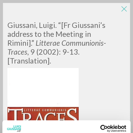
Giussani, Luigi. “[Fr Giussani’s
address to the Meeting in
Rimini].”
Litterae Communionis-
Traces
, 9 (2002): 9-13.
A
Z
[Translation].
0
RESULTS FOUND
MORE RESULTS