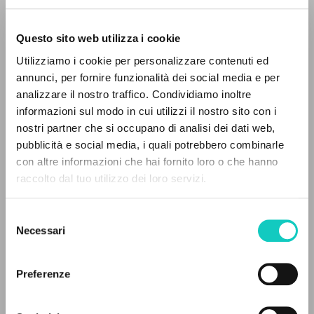
Questo sito web utilizza i cookie
ADVANCED SEARCH »
Utilizziamo i cookie per personalizzare contenuti ed
A
Z
annunci, per fornire funzionalità dei social media e per
analizzare il nostro traffico. Condividiamo inoltre
0
RESULTS FOUND
informazioni sul modo in cui utilizzi il nostro sito con i
nostri partner che si occupano di analisi dei dati web,
Giussani Luigi
Author
pubblicità e social media, i quali potrebbero combinarle
Pierre Christophe
Author
con altre informazioni che hai fornito loro o che hanno
raccolto dal tuo utilizzo dei loro servizi.
MORE RESULTS
McGill-Queen's University Press
English
2023
Selezione
Pages: 2
Necessari
del
consenso
Preferenze
LATEST UPDATE
14/06/2023