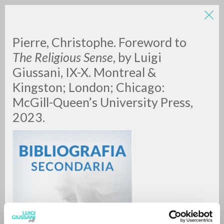
LUIGI
Pierre, Christophe. Foreword to
The Religious Sense
, by Luigi
Giussani, IX-X. Montreal &
GIUSSANI
Kingston; London; Chicago:
McGill-Queen’s University Press,
scritti
2023.