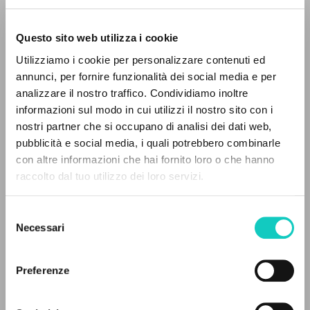
Questo sito web utilizza i cookie
ADVANCED SEARCH »
Utilizziamo i cookie per personalizzare contenuti ed
A
Z
annunci, per fornire funzionalità dei social media e per
analizzare il nostro traffico. Condividiamo inoltre
0
RESULTS FOUND
informazioni sul modo in cui utilizzi il nostro sito con i
Giussani Luigi
Author
nostri partner che si occupano di analisi dei dati web,
Testori Giovanni
Author
pubblicità e social media, i quali potrebbero combinarle
Williams Rowan Douglas
Author
con altre informazioni che hai fornito loro o che hanno
raccolto dal tuo utilizzo dei loro servizi.
Slant Books
MORE RESULTS
English
2021
Selezione
Pages: 4
Necessari
del
consenso
Preferenze
LATEST UPDATE
20/07/2022