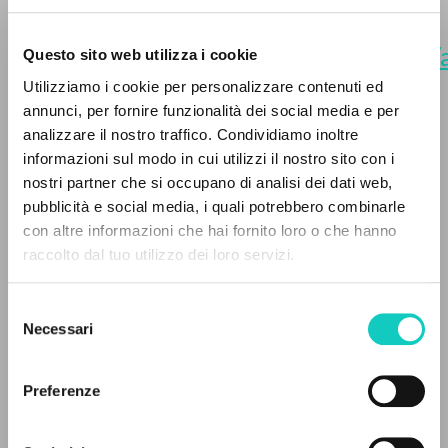
Pdf.
https://www.clonline.org/fr/actualite/
Questo sito web utilizza i cookie
10-08-aucun-don-de-la-grace-ne-
Utilizziamo i cookie per personalizzare contenuti ed
vous-fait-plus-defaut-st-paul
.
annunci, per fornire funzionalità dei social media e per
analizzare il nostro traffico. Condividiamo inoltre
[Traduction].
informazioni sul modo in cui utilizzi il nostro sito con i
nostri partner che si occupano di analisi dei dati web,
pubblicità e social media, i quali potrebbero combinarle
THE PROJECT
con altre informazioni che hai fornito loro o che hanno
raccolto dal tuo utilizzo dei loro servizi.
The portal collects and gives access to the
writings of Luigi Giussani: nearly 5,000
Selezione
bibliographic references, full texts in 5
Necessari
del
languages, and dedicated thematic sections.
consenso
Preferenze
BROWSE