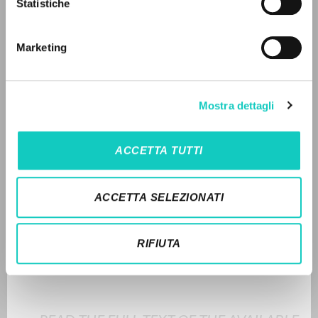
Statistiche
Advanced search »
Il PerCorso
Contact us
Marketing
Login
Carrón Julián
Curator
Giussani Luigi
Author
LANGUAGE
Mostra dettagli
Fraternità di Comunione e Liberazione
Italian
English
Spanish
French
ACCETTA TUTTI
2021
Pages: 5
NEWSLETTER
ACCETTA SELEZIONATI
Get updates on new releases, events and
editorial projects.
LATEST UPDATE
RIFIUTA
11/12/2024
Subscribe