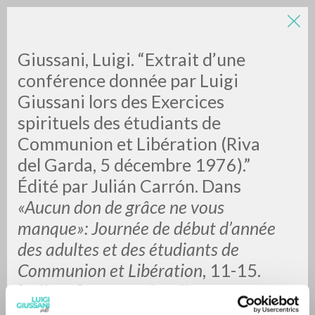
Giussani, Luigi. “Extrait d’une
conférence donnée par Luigi
Giussani lors des Exercices
spirituels des étudiants de
Communion et Libération (Riva
del Garda, 5 décembre 1976).”
ADVANCED SEARCH »
Édité par Julián Carrón. Dans
A
Z
«Aucun don de grâce ne vous
manque»: Journée de début d’année
0
RESULTS FOUND
des adultes et des étudiants de
Communion et Libération
, 11-15.
[Milano]: Fraternità di
Comunione e Liberazione, 2021.
MORE RESULTS