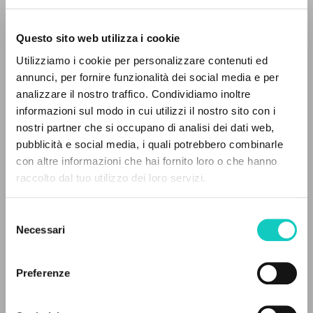
Questo sito web utilizza i cookie
ADVANCED SEARCH »
Utilizziamo i cookie per personalizzare contenuti ed
A
Z
annunci, per fornire funzionalità dei social media e per
analizzare il nostro traffico. Condividiamo inoltre
Giussani Luigi
Author
0
RESULTS FOUND
informazioni sul modo in cui utilizzi il nostro sito con i
nostri partner che si occupano di analisi dei dati web,
Spanish
pubblicità e social media, i quali potrebbero combinarle
Litterae Communionis-Huellas
con altre informazioni che hai fornito loro o che hanno
2009
Pages: 4
raccolto dal tuo utilizzo dei loro servizi.
MORE RESULTS
Selezione
Necessari
del
LATEST UPDATE
consenso
19/01/2024
Preferenze