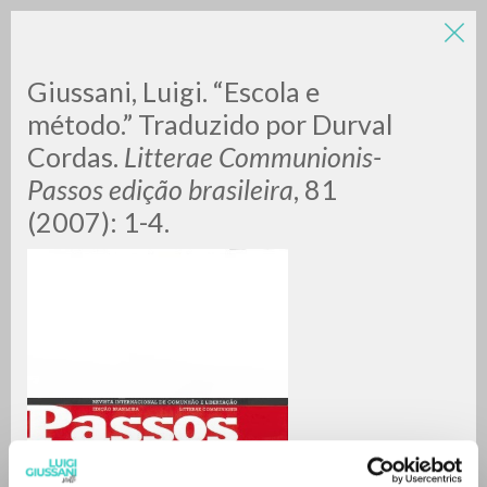
LUIGI
Giussani, Luigi. “Escola e
método.” Traduzido por Durval
Cordas.
Litterae Communionis-
GIUSSANI
Passos edição brasileira
, 81
(2007): 1-4.
scritti