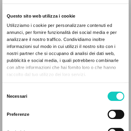
Questo sito web utilizza i cookie
ADVANCED SEARCH »
Utilizziamo i cookie per personalizzare contenuti ed
A
Z
annunci, per fornire funzionalità dei social media e per
analizzare il nostro traffico. Condividiamo inoltre
0
RESULTS FOUND
informazioni sul modo in cui utilizzi il nostro sito con i
Cordas Durval
Translator
nostri partner che si occupano di analisi dei dati web,
Giussani Luigi
Author
pubblicità e social media, i quali potrebbero combinarle
con altre informazioni che hai fornito loro o che hanno
Portoghese BR
raccolto dal tuo utilizzo dei loro servizi.
MORE RESULTS
Litterae Communionis-Passos edição brasileira
2007
Pages: 4
Selezione
Necessari
del
consenso
Preferenze
LATEST UPDATE
04/06/2024