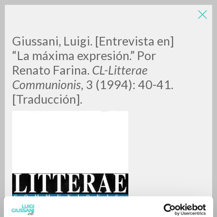
Giussani, Luigi. [Entrevista en]
“La máxima expresión.” Por
Renato Farina.
CL-Litterae
Communionis
, 3 (1994): 40-41.
A
Z
[Traducción].
0
RESULTS FOUND
MORE RESULTS