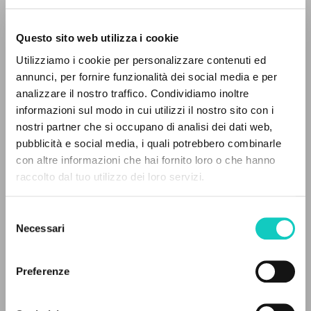
Questo sito web utilizza i cookie
Utilizziamo i cookie per personalizzare contenuti ed
annunci, per fornire funzionalità dei social media e per
THE PROJECT
analizzare il nostro traffico. Condividiamo inoltre
informazioni sul modo in cui utilizzi il nostro sito con i
The portal collects and gives access to the
Farina Renato
Interview
nostri partner che si occupano di analisi dei dati web,
Giussani Luigi
Author
writings of Luigi Giussani: nearly 5,000
pubblicità e social media, i quali potrebbero combinarle
bibliographic references, full texts in 5
con altre informazioni che hai fornito loro o che hanno
Spanish
languages, and dedicated thematic sections.
raccolto dal tuo utilizzo dei loro servizi.
CL-Litterae Communionis
1994
Pages: 2
Selezione
BROWSE
Necessari
del
consenso
Advanced search »
Il PerCorso
Preferenze
LATEST UPDATE
Contact us
07/01/2021
Login