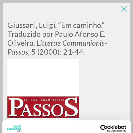
Giussani, Luigi. “Em caminho.”
Traduzido por Paulo Afonso E.
Oliveira.
Litterae Communionis-
Passos
, 5 (2000): 21-44.
ADVANCED SEARCH »
A
Z
0
RESULTS FOUND
MORE RESULTS