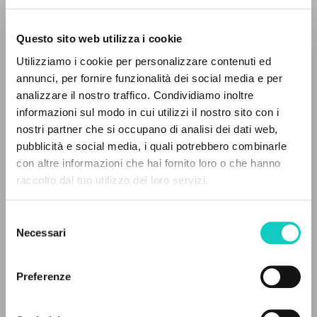
Questo sito web utilizza i cookie
Utilizziamo i cookie per personalizzare contenuti ed
annunci, per fornire funzionalità dei social media e per
analizzare il nostro traffico. Condividiamo inoltre
de Oliveira Paulo Afonso E.
Translator
informazioni sul modo in cui utilizzi il nostro sito con i
Giussani Luigi
Author
nostri partner che si occupano di analisi dei dati web,
pubblicità e social media, i quali potrebbero combinarle
Portoghese BR
THE PROJECT
con altre informazioni che hai fornito loro o che hanno
Litterae Communionis-Passos
raccolto dal tuo utilizzo dei loro servizi.
2000
The portal collects and gives access to the
Pages: 24
writings of Luigi Giussani: nearly 5,000
Selezione
bibliographic references, full texts in 5
Necessari
del
languages, and dedicated thematic sections.
consenso
LATEST UPDATE
09/09/2024
Preferenze
BROWSE