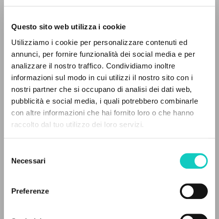
Questo sito web utilizza i cookie
ADVANCED SEARCH »
Utilizziamo i cookie per personalizzare contenuti ed
A
Z
annunci, per fornire funzionalità dei social media e per
Giussani Luigi
Author
analizzare il nostro traffico. Condividiamo inoltre
0
RESULTS FOUND
informazioni sul modo in cui utilizzi il nostro sito con i
Russian
Litterae Communionis-Sled
nostri partner che si occupano di analisi dei dati web,
2000
pubblicità e social media, i quali potrebbero combinarle
Pages: 1
con altre informazioni che hai fornito loro o che hanno
raccolto dal tuo utilizzo dei loro servizi.
MORE RESULTS
Selezione
LATEST UPDATE
14/07/2020
Necessari
del
consenso
Preferenze
READ THE FULL TEXT OF THE AVAILABLE
EDITION