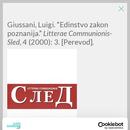
LUIGI
Giussani, Luigi. “Edinstvo zakon
poznanija.”
Litterae Communionis-
Sled
, 4 (2000): 3. [Perevod].
GIUSSANI
scritti