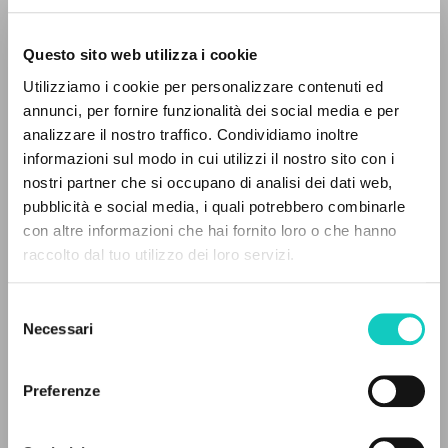
Questo sito web utilizza i cookie
ADVANCED SEARCH »
Giussani Luigi
Author
Utilizziamo i cookie per personalizzare contenuti ed
A
Z
annunci, per fornire funzionalità dei social media e per
Italian
analizzare il nostro traffico. Condividiamo inoltre
30 Giorni
0
RESULTS FOUND
1995
informazioni sul modo in cui utilizzi il nostro sito con i
Pages: 12
nostri partner che si occupano di analisi dei dati web,
pubblicità e social media, i quali potrebbero combinarle
con altre informazioni che hai fornito loro o che hanno
raccolto dal tuo utilizzo dei loro servizi.
MORE RESULTS
LATEST UPDATE
02/05/2019
Selezione
Necessari
del
consenso
FULL TEXT
Preferenze
EDITORIAL HISTORY