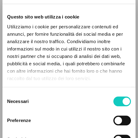
Questo sito web utilizza i cookie
Utilizziamo i cookie per personalizzare contenuti ed
annunci, per fornire funzionalità dei social media e per
THE PROJECT
analizzare il nostro traffico. Condividiamo inoltre
Giussani Luigi
Author
informazioni sul modo in cui utilizzi il nostro sito con i
The portal collects and gives access to the
nostri partner che si occupano di analisi dei dati web,
French
writings of Luigi Giussani: nearly 5,000
pubblicità e social media, i quali potrebbero combinarle
Litterae Communionis-Traces
bibliographic references, full texts in 5
con altre informazioni che hai fornito loro o che hanno
2008
languages, and dedicated thematic sections.
Pages: 4
raccolto dal tuo utilizzo dei loro servizi.
Selezione
BROWSE
Necessari
del
LATEST UPDATE
consenso
16/04/2020
Advanced search »
Il PerCorso
Preferenze
Contact us
Login