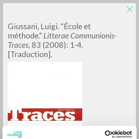
Giussani, Luigi. “École et
méthode.”
Litterae Communionis-
Traces
, 83 (2008): 1-4.
[Traduction].
A
Z
0
RESULTS FOUND
MORE RESULTS