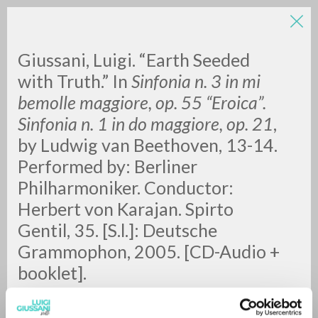
Giussani, Luigi. “Earth Seeded
with Truth.” In
Sinfonia n. 3 in mi
bemolle maggiore, op. 55 “Eroica”.
Sinfonia n. 1 in do maggiore, op. 21
,
A
Z
by Ludwig van Beethoven, 13-14.
Performed by: Berliner
0
RESULTS FOUND
Philharmoniker. Conductor:
Herbert von Karajan. Spirto
Gentil, 35. [S.l.]: Deutsche
MORE RESULTS
Grammophon, 2005. [CD-Audio +
booklet].