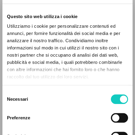
Questo sito web utilizza i cookie
Utilizziamo i cookie per personalizzare contenuti ed
annunci, per fornire funzionalità dei social media e per
THE PROJECT
analizzare il nostro traffico. Condividiamo inoltre
informazioni sul modo in cui utilizzi il nostro sito con i
The portal collects and gives access to the
nostri partner che si occupano di analisi dei dati web,
writings of Luigi Giussani: nearly 5,000
pubblicità e social media, i quali potrebbero combinarle
bibliographic references, full texts in 5
con altre informazioni che hai fornito loro o che hanno
Beethoven Ludwig van
Composer
languages, and dedicated thematic sections.
raccolto dal tuo utilizzo dei loro servizi.
Giussani Luigi
Author
Selezione
Deutsche Grammophon
BROWSE
Necessari
English
del
2005
consenso
Advanced search »
Pages: 2
Il PerCorso
Preferenze
Contact us
Login