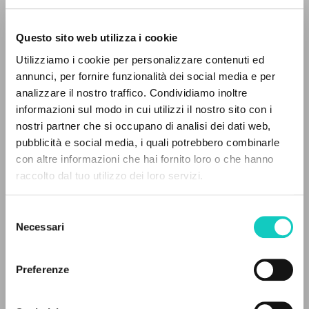
Questo sito web utilizza i cookie
Utilizziamo i cookie per personalizzare contenuti ed
annunci, per fornire funzionalità dei social media e per
Giussani Luigi
Author
analizzare il nostro traffico. Condividiamo inoltre
informazioni sul modo in cui utilizzi il nostro sito con i
Russian
Litterae Communionis-Sled
nostri partner che si occupano di analisi dei dati web,
2002
pubblicità e social media, i quali potrebbero combinarle
Pages: 1
THE PROJECT
con altre informazioni che hai fornito loro o che hanno
raccolto dal tuo utilizzo dei loro servizi.
The portal collects and gives access to the
writings of Luigi Giussani: nearly 5,000
Selezione
LATEST UPDATE
bibliographic references, full texts in 5
13/10/2022
Necessari
del
languages, and dedicated thematic sections.
consenso
Preferenze
BROWSE
READ THE FULL TEXT OF THE AVAILABLE
EDITION